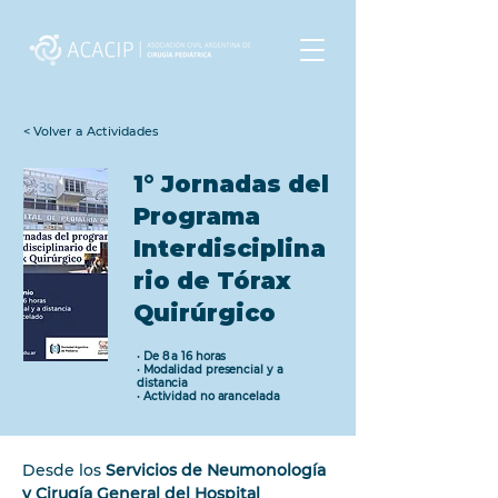
< Volver a Actividades
1° Jornadas del
Programa
Interdisciplina
rio de Tórax
Quirúrgico
•
De 8 a 16 horas
•
Modalidad presencial y a
distancia
•
Actividad no arancelada
Desde los 
Servicios de Neumonología 
y Cirugía General del Hospital 