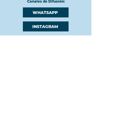
Canales de Difusión:
WHATSAPP
INSTAGRAM
CONTACTO
secretaria@acacip.org.ar
(54 911) 3351-6410
UBICACIÓN
Sánchez de Bustamante 305, PB "1"