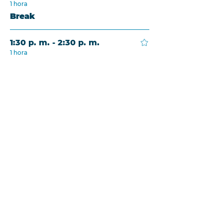
1 hora
Break
1:30 p. m. - 2:30 p. m.
1 hora
Mesa: PATOLOGÍA PENEANA.
ACTUALIZACIÓN Y CONSENSOS
Maderos Sur
1:30 p. m. - 2:30 p. m.
1 hora
Espacio CIPEF
Maderos Norte
2:30 p. m. - 3:15 p. m.
45 minutos
Conferencia: ENFERMEDADES
PULMONARES
Maderos Sur