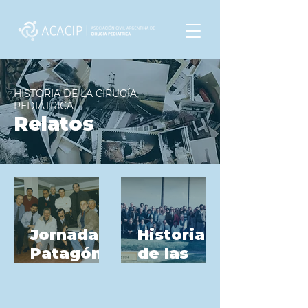
HISTORIA DE LA CIRUGÍA
PEDIÁTRICA
Relatos
Jornadas
Historia
Patagóni
de las
cas de
Jornadas
Cirugía
Rioplaten